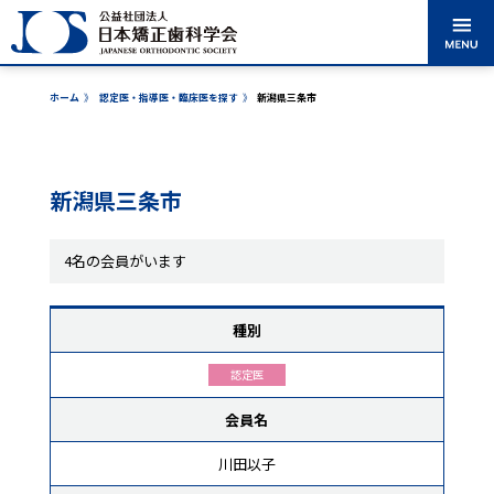
ホーム
》
認定医・指導医・臨床医を探す
》
新潟県三条市
矯正歯科治療に
学会のご紹介
学術大会案内
出版・刊行物
ついて
新潟県三条市
認定医・専門
各委員会からの
医・指導医・臨床医
を探す
お知らせ
4名の会員がいます
表彰事業
市民公開講座
種別
認定医
入会案内
会員ログイン
会員名
川田以子