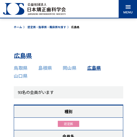
ホーム
》
認定医・指導医・臨床医を探す
》
広島県
矯正歯科治療に
学会のご紹介
学術大会案内
出版・刊行物
ついて
広島県
認定医・専門
各委員会からの
医・指導医・臨床医
鳥取県
島根県
岡山県
広島県
を探す
お知らせ
山口県
表彰事業
市民公開講座
93名の会員がいます
種別
入会案内
会員ログイン
認定医
会員名