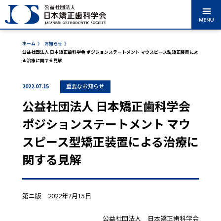
ホーム
》
お知らせ
》
公益社団法人 日本矯正歯科学会 ポジションステートメント マウスピース型矯正装置によ
る治療に関する見解
矯正歯科治療に
学会のご紹介
学術大会案内
出版・刊行物
ついて
2022.07.15
重要なお知らせ
認定医・専門
公益社団法人 日本矯正歯科学会
各委員会からの
医・指導医・臨床医
を探す
お知らせ
ポジションステートメント マウ
表彰事業
市民公開講座
スピース型矯正装置による治療に
関する見解
入会案内
会員ログイン
第ニ版 2022年7月15日
公益社団法人 日本矯正歯科学会