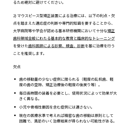
るため絶対に避けてください。
2) マウスピース型矯正装置による治療には、以下の利点・欠
点を踏まえた適応症の判断や専門的知識を要することから、
大学病院等や学会が認める基本研修機関において十分な
矯正
歯科領域全般にわたる基本的な教育と臨床的なトレーニング
を受けた
歯科医師による診察、検査、診断
を基に治療を行う
ことを推奨します。
欠点
歯の移動量の少ない症例に限られる（軽度の乱杭歯、軽
度の歯の空隙、矯正治療後の軽度の後戻り等）。
毎日長時間の装着を必要とし、使用状況によって効果が大
きく異なる。
小児や骨格性要因を含む症例には適さない。
現在の医療水準で考えれば精密な歯の移動は原則として
困難で、満足のいく治療結果が得られない可能性がある。