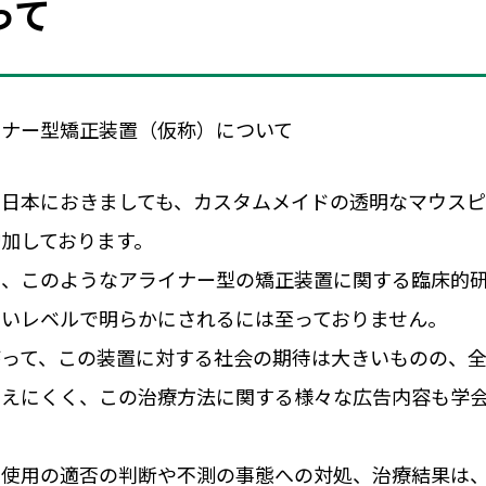
って
イナー型矯正装置（仮称）について
市民公開講座
、日本におきましても、カスタムメイドの透明なマウス
加しております。
し、このようなアライナー型の矯正装置に関する臨床的
高いレベルで明らかにされるには至っておりません。
がって、この装置に対する社会の期待は大きいものの、
考えにくく、この治療方法に関する様々な広告内容も学
、使用の適否の判断や不測の事態への対処、治療結果は