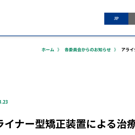
JP
ホーム
》
各委員会からのお知らせ
》
アライ
3.23
矯正歯科治療について
出版・刊行物
ライナー型矯正装置による治
入会案内