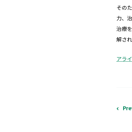
その
力、
治療
解さ
アラ
Pre