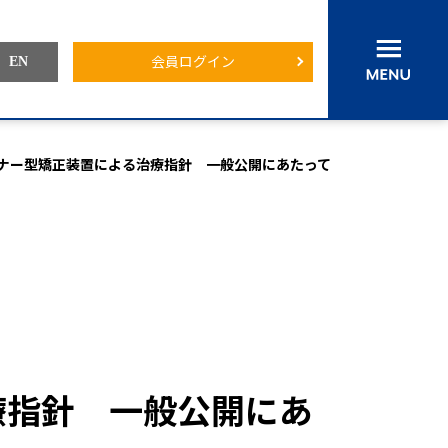
会員ログイン
EN
ナー型矯正装置による治療指針 一般公開にあたって
認定医・専門医・指導医・臨床医を探す
各委員会からのお知らせ
療指針 一般公開にあ
会員ログイン