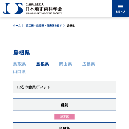
ホーム
》
認定医・指導医・臨床医を探す
》
島根県
矯正歯科治療に
学会のご紹介
学術大会案内
出版・刊行物
ついて
島根県
認定医・専門
各委員会からの
医・指導医・臨床医
鳥取県
島根県
岡山県
広島県
を探す
お知らせ
山口県
表彰事業
市民公開講座
12名の会員がいます
種別
入会案内
会員ログイン
認定医
会員名