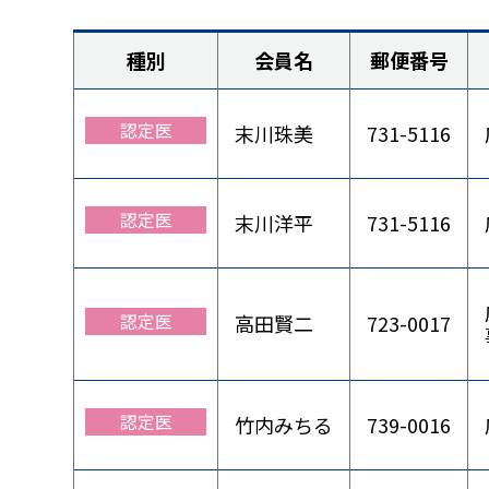
種別
会員名
郵便番号
認定医
末川珠美
731-5116
表彰事業
認定医
末川洋平
731-5116
認定医
高田賢二
723-0017
認定医
竹内みちる
739-0016