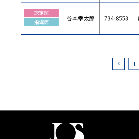
認定医
谷本幸太郎
734-8553
指導医
1