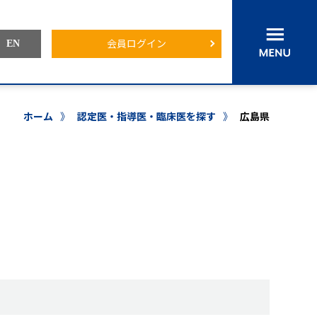
会員ログイン
EN
ホーム
》
認定医・指導医・臨床医を探す
》
広島県
認定医・専門医・指導医・臨床医を探す
各委員会からのお知らせ
会員ログイン