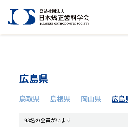
広島県
鳥取県
島根県
岡山県
広島
学会のご紹介
学術大会案内
93名の会員がいます