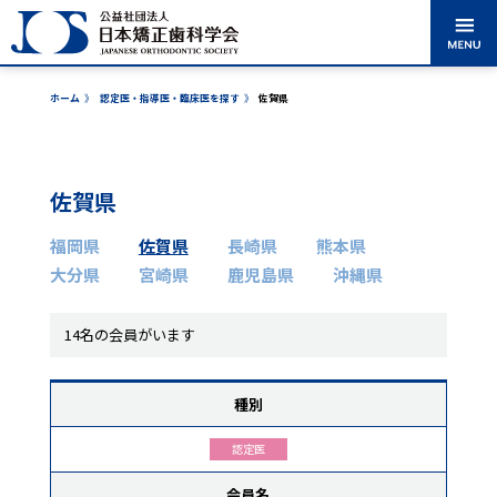
ホーム
》
認定医・指導医・臨床医を探す
》
佐賀県
矯正歯科治療に
学会のご紹介
学術大会案内
出版・刊行物
ついて
佐賀県
認定医・専門
各委員会からの
医・指導医・臨床医
福岡県
佐賀県
長崎県
熊本県
を探す
お知らせ
大分県
宮崎県
鹿児島県
沖縄県
表彰事業
市民公開講座
14名の会員がいます
種別
入会案内
会員ログイン
認定医
会員名